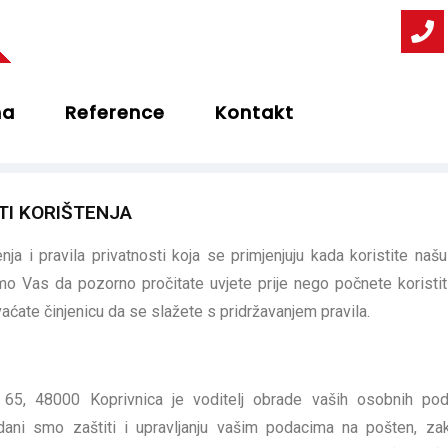
ma
Reference
Kontakt
ETI KORIŠTENJA
nja i pravila privatnosti koja se primjenjuju kada koristite naš
mo Vas da pozorno pročitate uvjete prije nego počnete koristit
vaćate činjenicu da se slažete s pridržavanjem pravila.
65, 48000 Koprivnica je voditelj obrade vaših osobnih pod
ani smo zaštiti i upravljanju vašim podacima na pošten, zak