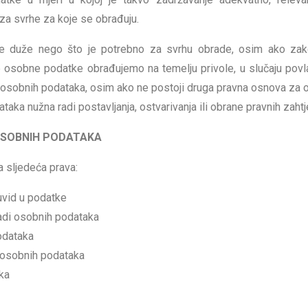
za svrhe za koje se obrađuju.
 duže nego što je potrebno za svrhu obrade, osim ako za
 osobne podatke obrađujemo na temelju privole, u slučaju povla
̌ih osobnih podataka, osim ako ne postoji druga pravna osnova za 
ataka nužna radi postavljanja, ostvarivanja ili obrane pravnih zahtj
 OSOBNIH PODATAKA
 sljedeća prava:
uvid u podatke
radi osobnih podataka
odataka
 osobnih podataka
ka