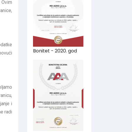
. Ovim
anice,
odatke
Bonitet - 2020. god
povući
pljamo
anicu,
anje i
e radi