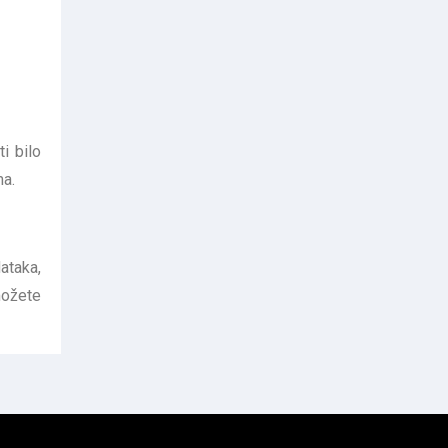
i bilo
ma.
ataka,
ožete