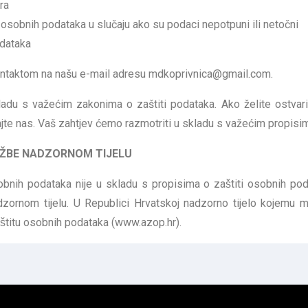
ra
 osobnih podataka u slučaju ako su podaci nepotpuni ili netočni
odataka
kontaktom na našu e-mail adresu mdkoprivnica@gmail.com.
du s važećim zakonima o zaštiti podataka. Ako želite ostvarit
ajte nas. Vaš zahtjev ćemo razmotriti u skladu s važećim propisi
ŽBE NADZORNOM TIJELU
bnih podataka nije u skladu s propisima o zaštiti osobnih pod
adzornom tijelu. U Republici Hrvatskoj nadzorno tijelo kojemu m
zaštitu osobnih podataka (www.azop.hr).