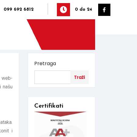
099 692 6812
0 do 24
Pretraga
Traži
u web-
i našu
Certifikati
ataka.
onit i