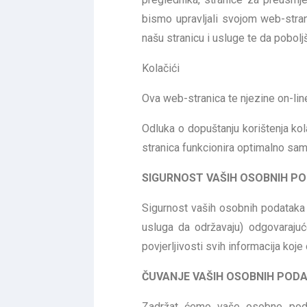
bismo upravljali svojom web-strani
našu stranicu i usluge te da pobol
Kolačići
Ova web-stranica te njezine on-line
Odluka o dopuštanju korištenja ko
stranica funkcionira optimalno sa
SIGURNOST VAŠIH OSOBNIH P
Sigurnost vaših osobnih podataka 
usluga da održavaju) odgovarajuće
povjerljivosti svih informacija koj
ČUVANJE VAŠIH OSOBNIH POD
Zadržat ćemo vaše osobne podat