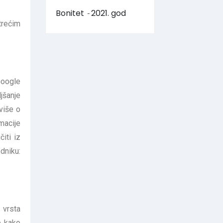
Bonitet
2021. god
-
trećim
Google
jšanje
više o
macije
iti iz
niku:
 vrsta
e kako