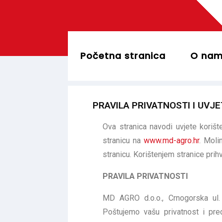
Početna stranica
O na
PRAVILA PRIVATNOSTI I UVJ
Ova stranica navodi uvjete korište
stranicu na
www.md-agro.hr
. Moli
stranicu. Korištenjem stranice prih
PRAVILA PRIVATNOSTI
MD AGRO d.o.o., Crnogorska ul. 
Poštujemo vašu privatnost i pred