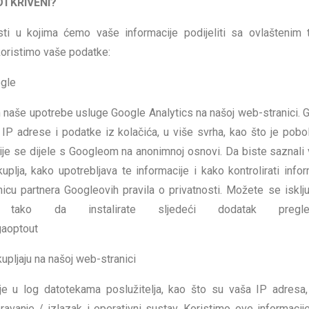
OTKRIVENI?
i u kojima ćemo vaše informacije podijeliti sa ovlaštenim 
koristimo vaše podatke:
ogle
m naše upotrebe usluge Google Analytics na našoj web-stranici. 
ći IP adrese i podatke iz kolačića, u više svrha, kao što je pobol
ije se dijele s Googleom na anonimnoj osnovi. Da biste saznali 
plja, kako upotrebljava te informacije i kako kontrolirati infor
cu partnera Googleovih pravila o privatnosti. Možete se isključ
tako da instalirate sljedeći dodatak pregled
gaoptout
upljaju na našoj web-stranici
je u log datotekama poslužitelja, kao što su vaša IP adresa,
ravanje / izlazak i operativni sustav. Koristimo ove informacij