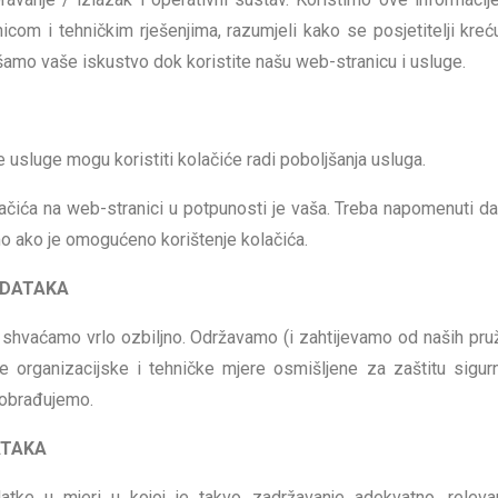
com i tehničkim rješenjima, razumjeli kako se posjetitelji kreć
jšamo vaše iskustvo dok koristite našu web-stranicu i usluge.
 usluge mogu koristiti kolačiće radi poboljšanja usluga.
lačića na web-stranici u potpunosti je vaša. Treba napomenuti d
mo ako je omogućeno korištenje kolačića.
ODATAKA
shvaćamo vrlo ozbiljno. Održavamo (i zahtijevamo od naših pruž
 organizacijske i tehničke mjere osmišljene za zaštitu sigurn
e obrađujemo.
ATAKA
ke u mjeri u kojoj je takvo zadržavanje adekvatno, releva