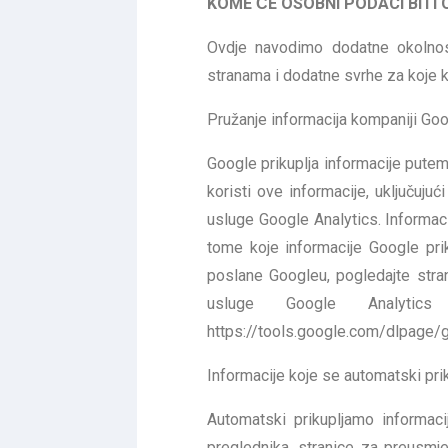
KOME ĆE OSOBNI PODACI BITI 
Ovdje navodimo dodatne okolnost
stranama i dodatne svrhe za koje 
Pružanje informacija kompaniji Go
Google prikuplja informacije pute
koristi ove informacije, uključuju
usluge Google Analytics. Informac
tome koje informacije Google priku
poslane Googleu, pogledajte strani
usluge Google Analytics 
https://tools.google.com/dlpage/
Informacije koje se automatski prik
Automatski prikupljamo informaci
preglednika, stranice za preusmje