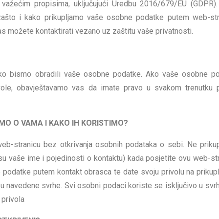
s važećim propisima, uključujući Uredbu 2016/679/EU (GDPR)
 zašto i kako prikupljamo vaše osobne podatke putem web-str
nas možete kontaktirati vezano uz zaštitu vaše privatnosti.
ko bismo obradili vaše osobne podatke. Ako vaše osobne p
vole, obavještavamo vas da imate pravo u svakom trenutku 
MO O VAMA I KAKO IH KORISTIMO?
web-stranicu bez otkrivanja osobnih podataka o sebi. Ne priku
 vaše ime i pojedinosti o kontaktu) kada posjetite ovu web-str
podatke putem kontakt obrasca te date svoju privolu na prikuplj
u navedene svrhe. Svi osobni podaci koriste se isključivo u svrh
 privola