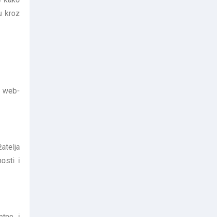
u kroz
a web-
atelja
osti i
ntno i